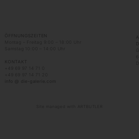
ÖFFNUNGSZEITEN
A
Montag – Freitag 9:00 – 18:00 Uhr
D
Samstag 10:00 – 14:00 Uhr
G
6
KONTAKT
D
+49 69 97 14 71 0
+49 69 97 14 71 20
info @ die-galerie.com
Site managed with ARTBUTLER