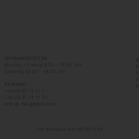
ÖFFNUNGSZEITEN
A
Montag – Freitag 9:00 – 18:00 Uhr
D
Samstag 10:00 – 14:00 Uhr
G
6
KONTAKT
D
+49 69 97 14 71 0
+49 69 97 14 71 20
info @ die-galerie.com
Site managed with ARTBUTLER