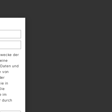
Zwecke der
eine
n Daten und
e von
der
ie in
Die
e im
r durch