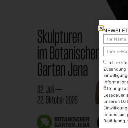
NEWSLE
Ich erkl
Zusendung d
Einwilligun
Information
Öffnungsrat
Lesedauer s
unseren Dat
Einwilligung
Impressum 
Betätigung 