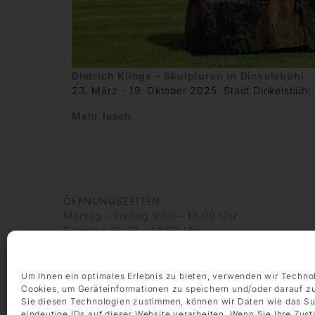
Dietrich Klinge – Skulpturen in Dinkelsbühl
23. März - 19. Oktober 2025
.
Stadt Dinkelsbühl
.
Mehr lesen
ÖFFNUNGSZEITEN
Montag – Freitag 9:00 – 18:00 Uhr
Samstag 10:00 – 14:00 Uhr
KONTAKT
+49 69 97 14 71 0
Um Ihnen ein optimales Erlebnis zu bieten, verwenden wir Techno
+49 69 97 14 71 20
Cookies, um Geräteinformationen zu speichern und/oder darauf z
Sie diesen Technologien zustimmen, können wir Daten wie das Su
info @ die-galerie.com
eindeutige IDs auf dieser Website verarbeiten. Wenn Sie Ihre Zus