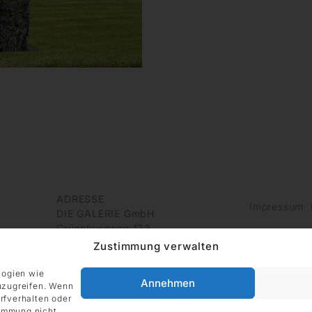
ADRESSE
Impressum
DIE GALERIE GmbH
Grüneburgweg 123
60323 Frankfurt am Main
Zustimmung verwalten
Deutschland
logien wie
Annehmen
uzugreifen. Wenn
rfverhalten oder
timmung nicht