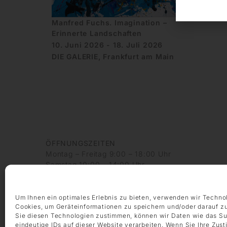
Manfred Fuchs. Imagination –
Erinnerte Landschaften
10. Juni 2026 - 18. Juli 2026
DIE GALERIE, Frankfurt am Main
ÖFFNUNGSZEITEN
Montag – Freitag 9:00 – 18:00 Uhr
Samstag 10:00 – 14:00 Uhr
KONTAKT
+49 69 97 14 71 0
Um Ihnen ein optimales Erlebnis zu bieten, verwenden wir Techno
+49 69 97 14 71 20
Cookies, um Geräteinformationen zu speichern und/oder darauf z
Sie diesen Technologien zustimmen, können wir Daten wie das Su
info @ die-galerie.com
eindeutige IDs auf dieser Website verarbeiten. Wenn Sie Ihre Zus