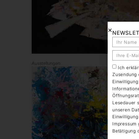
NEWSLE
Ausstellungen
Ich erkl
Zusendung d
Einwilligun
Information
Öffnungsrat
Lesedauer s
unseren Dat
Einwilligung
Impressum 
Betätigung 