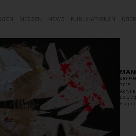
NGEN
MESSEN
NEWS
PUBLIKATIONEN
ÜBER
MAN
das war
2018
Acryl a
50 x 7
Enqui