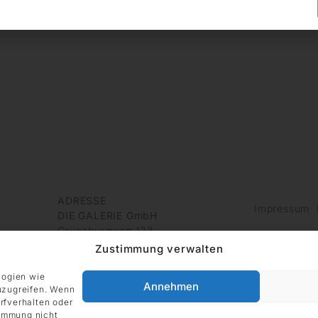
ADRESSE
Impressum
DIE GALERIE GmbH
Grüneburgweg 123
60323 Frankfurt am Main
Zustimmung verwalten
Deutschland
logien wie
Annehmen
uzugreifen. Wenn
rfverhalten oder
timmung nicht