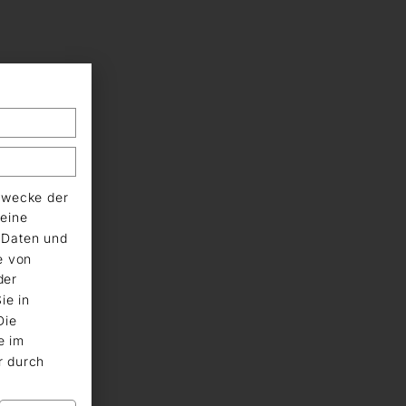
Zwecke der
eine
n Daten und
e von
der
ie in
Die
e im
r durch