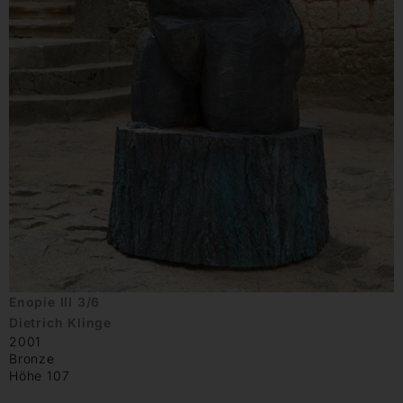
Enopie III 3/6
Dietrich Klinge
2001
Bronze
Höhe 107