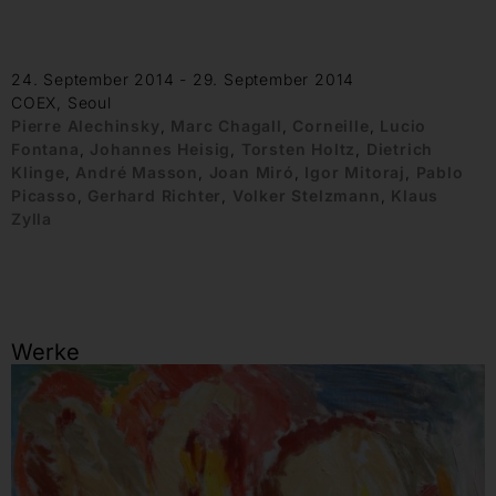
24. September 2014 - 29. September 2014
COEX, Seoul
Pierre Alechinsky
,
Marc Chagall
,
Corneille
,
Lucio
Fontana
,
Johannes Heisig
,
Torsten Holtz
,
Dietrich
Klinge
,
André Masson
,
Joan Miró
,
Igor Mitoraj
,
Pablo
Picasso
,
Gerhard Richter
,
Volker Stelzmann
,
Klaus
Zylla
Werke