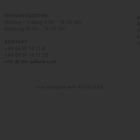
ÖFFNUNGSZEITEN
A
Montag – Freitag 9:00 – 18:00 Uhr
D
Samstag 10:00 – 14:00 Uhr
G
6
KONTAKT
D
+49 69 97 14 71 0
+49 69 97 14 71 20
info @ die-galerie.com
Site managed with ARTBUTLER