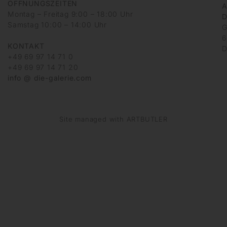
ÖFFNUNGSZEITEN
A
Montag – Freitag 9:00 – 18:00 Uhr
D
Samstag 10:00 – 14:00 Uhr
G
6
KONTAKT
D
+49 69 97 14 71 0
+49 69 97 14 71 20
info @ die-galerie.com
Site managed with ARTBUTLER