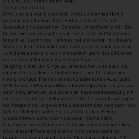
DIE GALERIE, Frankfurt am Main
Volker Stelzmann
Ernst und ein wenig skeptisch schaut Johannes Heisig
gemeinsam mit seiner Frau Barbara auf dem für die
Ausstellung titelgebenden Gemälde
Herbstfeuer
drein. Die
beiden wohnen dem jährlich in ihrem Dorf stattfindenden
Brauch zu Beginn des Herbstes bei und läuten mit diesem
Werk nicht nur terminlich das Ende unseres spektakulären
Jubiläumsjahres ein, auch thematisch greift das Bild einen
für die Ausstellung wichtigen Aspekt auf: Die
Vergänglichkeit der Dinge zu untersuchen, und auch die
eigene Sterblichkeit zu hinterfragen, sind für Johannes
Heisig wichtige Themen seines künstlerischen Ausdrucks.
Stillleben wie
Memento Mori
oder
Fischgericht
zeugen von
einer tiefgreifenden und sensiblen Auseinandersetzung mit
existenziellen Fragestellungen. Große Leinwände verlagern
die Perspektive, ungewohnte Bildausschnitte verändern das
Sehen. Vielleicht sollen sie uns helfen, dem Kleinen,
Unbeachteten, scheinbar Nutzlosen, vermeintlich
Unschönen mehr Raum und Aufmerksamkeit zu schenken.
Dass diese Hilfestellung sinnvoll und bereichernd ist,
beweist Heisigs nunmehr vierte Einzelausstellung in DIE