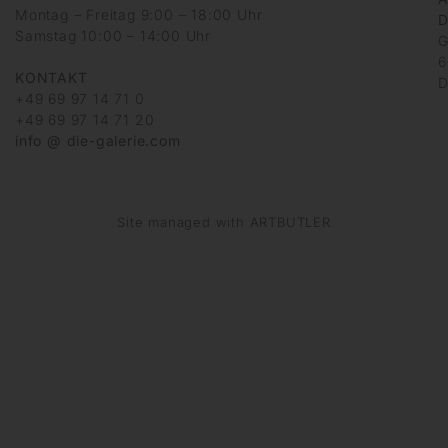
Montag – Freitag 9:00 – 18:00 Uhr
D
Samstag 10:00 – 14:00 Uhr
G
6
KONTAKT
D
+49 69 97 14 71 0
+49 69 97 14 71 20
info @ die-galerie.com
Site managed with ARTBUTLER