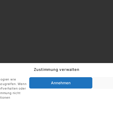
Zustimmung verwalten
logien wie
Annehmen
uzugreifen. Wenn
rfverhalten oder
timmung nicht
ADRESSE
Impressum
tionen
DIE GALERIE GmbH
Grüneburgweg 123
60323 Frankfurt am Main