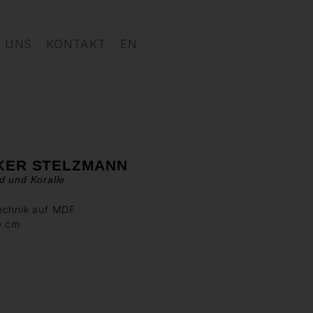
 UNS
KONTAKT
EN
KER STELZMANN
d und Koralle
echnik auf MDF
0 cm