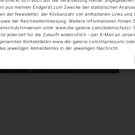
g erstreckt sich auch auf die Verarbeitung meiner angegebene
en aus meinem Endgerät zum Zwecke der statistischen Analys
en der Newsletter, der Klickanzahl von enthaltenen Links und 
owie der Reichweitenmessung. Weitere Informationen finden S
enschutzhinweisen unter www.die-galerie.com/datenschutz/. 
 ist jederzeit für die Zukunft widerruflich – per E-Mail an unser
genannten Kontaktdaten www.die-galerie.com/impressum/ ode
des jeweiligen Abmeldelinks in der jeweiligen Nachricht.