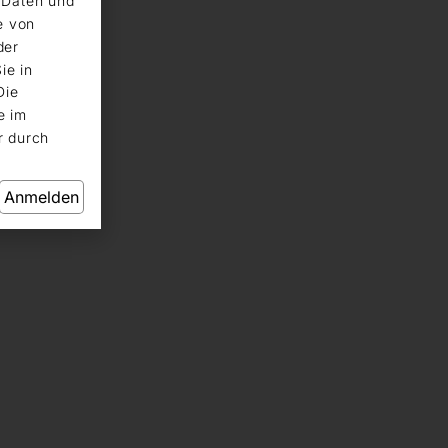
n Daten und
e von
der
ie in
Die
e im
r durch
Anmelden