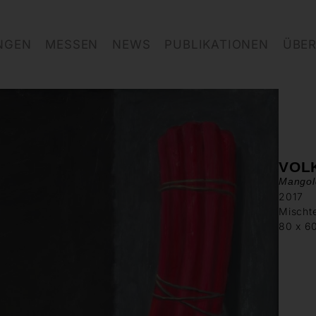
NGEN
MESSEN
NEWS
PUBLIKATIONEN
ÜBER
VOL
Mangol
2017
Mischt
80 x 6