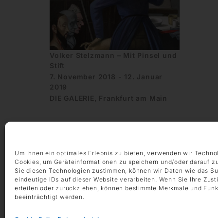
Volker Stelzmann – Mit Pinsel und
Stift
7. November 2018 - 12. Januar
2019
DIE GALERIE, Frankfurt am Main
Um Ihnen ein optimales Erlebnis zu bieten, verwenden wir Techno
Cookies, um Geräteinformationen zu speichern und/oder darauf z
Sie diesen Technologien zustimmen, können wir Daten wie das Su
eindeutige IDs auf dieser Website verarbeiten. Wenn Sie Ihre Zus
ÖFFNUNGSZEITEN
erteilen oder zurückziehen, können bestimmte Merkmale und Funk
Montag – Freitag 9:00 – 18:00 Uhr
beeinträchtigt werden.
Samstag 10:00 – 14:00 Uhr