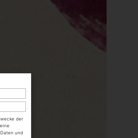
Zwecke der
eine
n Daten und