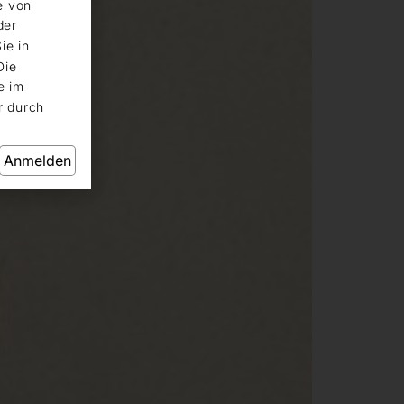
e von
der
ie in
Die
e im
r durch
Anmelden