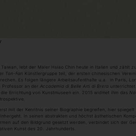
y
iwan, lebt der Maler Hsiao Chin heute in Italien und zählt z
der
Ton-Fan
Künstlergruppe teil, der ersten chinesischen Verei
echen. Es folgen längere Arbeitsaufenthalte u.a. in Paris, L
s Professor an der
Accademia di Belle Arti di Brera
unterrichte
r die Errichtung von Kunstmuseen ein. 2015 widmet ihm das
Na
trospektive.
rst mit der Kenntnis seiner Biographie begreifen, hier spiegelt
inhergeht. In seinen abstrakten und höchst ästhetischen Kompo
men auf den Bildgrund gesetzt werden, verbindet sich der Geist 
urativen Kunst des 20. Jahrhunderts.