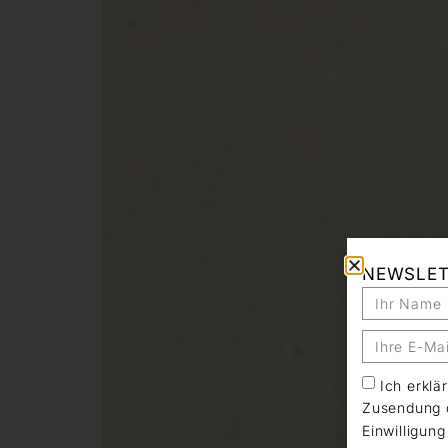
NEWSLE
Ich erkl
Zusendung d
Einwilligun