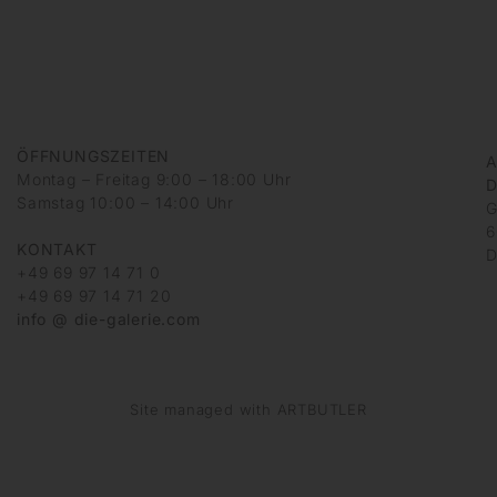
ÖFFNUNGSZEITEN
A
Montag – Freitag 9:00 – 18:00 Uhr
D
Samstag 10:00 – 14:00 Uhr
G
6
KONTAKT
D
+49 69 97 14 71 0
+49 69 97 14 71 20
info @ die-galerie.com
Site managed with ARTBUTLER