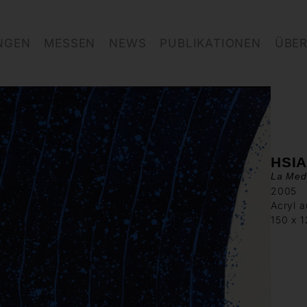
NGEN
MESSEN
NEWS
PUBLIKATIONEN
ÜBER
HSIA
La Med
2005
Acryl 
150 x 