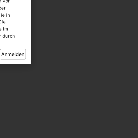
e von
der
ie in
Die
e im
r durch
Anmelden