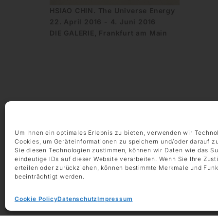
HSIAO CHIN. The Universe Energy
22. April 2016 - 4. Juni 2016
DIE GALERIE, Frankfurt am Main
ÖFFNUNGSZEITEN
Montag – Freitag 9:00 – 18:00 Uhr
Um Ihnen ein optimales Erlebnis zu bieten, verwenden wir Techno
Samstag 10:00 – 14:00 Uhr
Cookies, um Geräteinformationen zu speichern und/oder darauf z
Sie diesen Technologien zustimmen, können wir Daten wie das Su
KONTAKT
eindeutige IDs auf dieser Website verarbeiten. Wenn Sie Ihre Zus
+49 69 97 14 71 0
erteilen oder zurückziehen, können bestimmte Merkmale und Funk
beeinträchtigt werden.
+49 69 97 14 71 20
info @ die-galerie.com
Cookie Policy
Datenschutz
Impressum