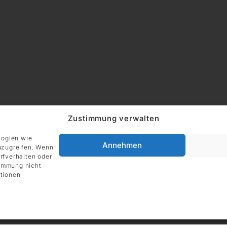
Zustimmung verwalten
ADRESSE
Impressum
DIE GALERIE GmbH
logien wie
Grüneburgweg 123
Annehmen
uzugreifen. Wenn
60323 Frankfurt am Main
rfverhalten oder
Deutschland
timmung nicht
tionen