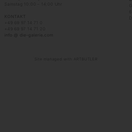
Samstag 10:00 – 14:00 Uhr
G
6
KONTAKT
D
+49 69 97 14 71 0
+49 69 97 14 71 20
info @ die-galerie.com
Site managed with ARTBUTLER