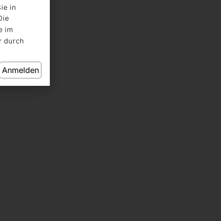
ie in
Die
e im
r durch
Anmelden