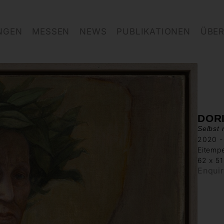
NGEN
MESSEN
NEWS
PUBLIKATIONEN
ÜBER
DOR
Selbst 
2020 -
Eitemp
62 x 5
Enqui