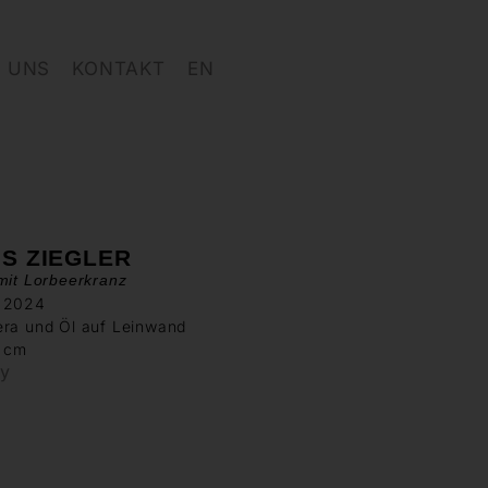
 UNS
KONTAKT
EN
IS ZIEGLER
mit Lorbeerkranz
 2024
era und Öl auf Leinwand
1 cm
ry