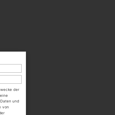
Zwecke der
eine
n Daten und
e von
der