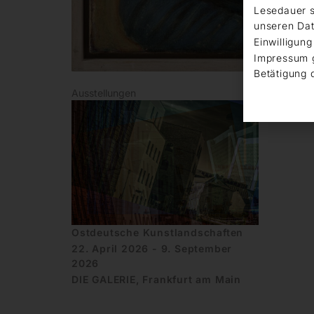
Lesedauer s
unseren Dat
Einwilligung
Impressum 
Betätigung 
Ausstellungen
Ostdeutsche Kunstlandschaften
22. April 2026 - 9. September
2026
DIE GALERIE, Frankfurt am Main