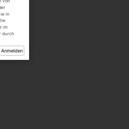
e von
der
ie in
Die
e im
r durch
Anmelden