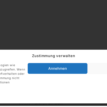
Zustimmung verwalten
logien wie
Annehmen
uzugreifen. Wenn
rfverhalten oder
timmung nicht
tionen
ADRESSE
Impressum
DIE GALERIE GmbH
Grüneburgweg 123
60323 Frankfurt am Main