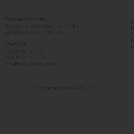
ÖFFNUNGSZEITEN
A
Montag – Freitag 9:00 – 18:00 Uhr
D
Samstag 10:00 – 14:00 Uhr
G
6
KONTAKT
D
+49 69 97 14 71 0
+49 69 97 14 71 20
info @ die-galerie.com
Site managed with ARTBUTLER