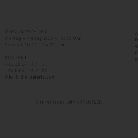
ÖFFNUNGSZEITEN
A
Montag – Freitag 9:00 – 18:00 Uhr
D
Samstag 10:00 – 14:00 Uhr
G
6
KONTAKT
D
+49 69 97 14 71 0
+49 69 97 14 71 20
info @ die-galerie.com
Site managed with ARTBUTLER