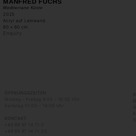
MANFRED FUCHS
Mediterrane Küste
2025
Acryl auf Leinwand
80 x 60 cm
Enquiry
ÖFFNUNGSZEITEN
A
Montag – Freitag 9:00 – 18:00 Uhr
D
Samstag 10:00 – 14:00 Uhr
G
6
KONTAKT
D
+49 69 97 14 71 0
+49 69 97 14 71 20