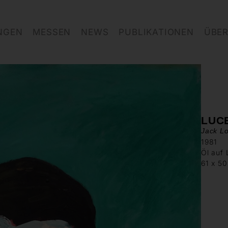
NGEN
MESSEN
NEWS
PUBLIKATIONEN
ÜBER
LUC
Jack L
1981
Öl auf
61 x 5