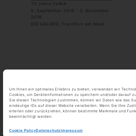
70 Jahre CoBrA
5. September 2018 - 3. November
2018
DIE GALERIE, Frankfurt am Main
ÖFFNUNGSZEITEN
Montag – Freitag 9:00 – 18:00 Uhr
Samstag 10:00 – 14:00 Uhr
Um Ihnen ein optimales Erlebnis zu bieten, verwenden wir Techno
Cookies, um Geräteinformationen zu speichern und/oder darauf z
Sie diesen Technologien zustimmen, können wir Daten wie das Su
KONTAKT
eindeutige IDs auf dieser Website verarbeiten. Wenn Sie Ihre Zus
+49 69 97 14 71 0
erteilen oder zurückziehen, können bestimmte Merkmale und Funk
+49 69 97 14 71 20
beeinträchtigt werden.
info @ die-galerie.com
Cookie Policy
Datenschutz
Impressum