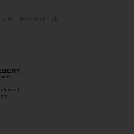
 UNS
KONTAKT
EN
EBERT
ondon
 Leinwand
0 cm