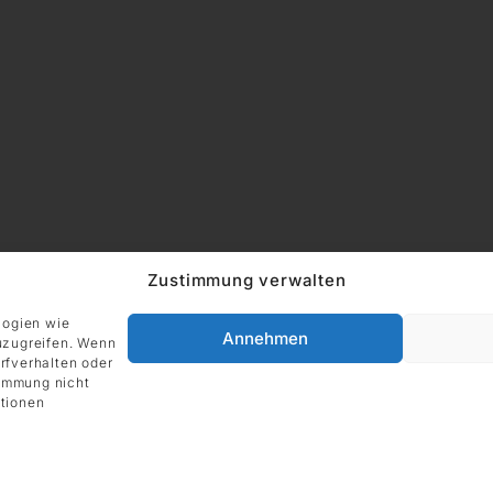
ADRESSE
Zustimmung verwalten
Impressum
DIE GALERIE GmbH
Grüneburgweg 123
logien wie
Annehmen
uzugreifen. Wenn
60323 Frankfurt am Main
rfverhalten oder
Deutschland
timmung nicht
tionen