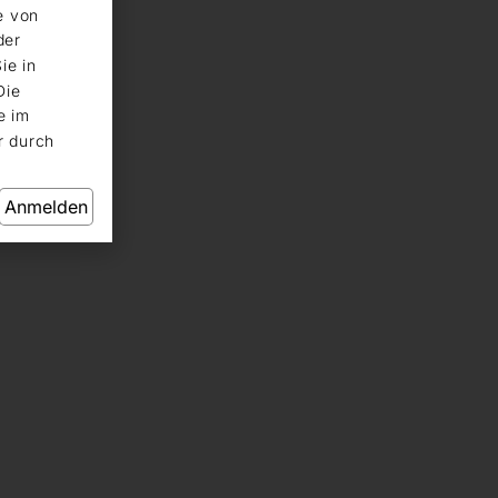
e von
der
ie in
Die
e im
r durch
Anmelden