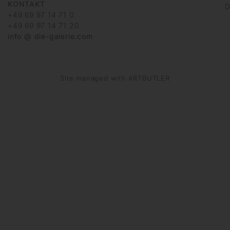
KONTAKT
D
+49 69 97 14 71 0
+49 69 97 14 71 20
info @ die-galerie.com
Site managed with ARTBUTLER