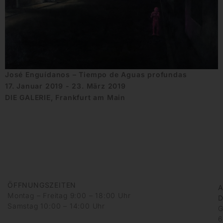
José Enguídanos – Tiempo de Aguas profundas
17. Januar 2019 - 23. März 2019
DIE GALERIE, Frankfurt am Main
ÖFFNUNGSZEITEN
A
Montag – Freitag 9:00 – 18:00 Uhr
D
Samstag 10:00 – 14:00 Uhr
G
6