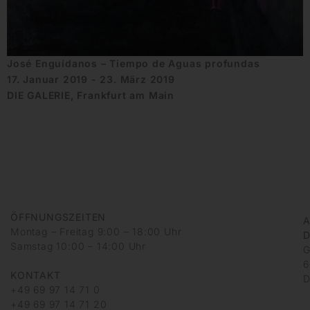
José Enguídanos – Tiempo de Aguas profundas
17. Januar 2019 - 23. März 2019
DIE GALERIE, Frankfurt am Main
ÖFFNUNGSZEITEN
A
Montag – Freitag 9:00 – 18:00 Uhr
D
Samstag 10:00 – 14:00 Uhr
G
6
KONTAKT
D
+49 69 97 14 71 0
+49 69 97 14 71 20