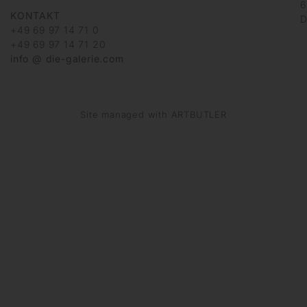
6
KONTAKT
D
+49 69 97 14 71 0
+49 69 97 14 71 20
info @ die-galerie.com
Site managed with ARTBUTLER