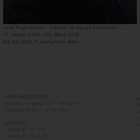
José Enguídanos – Tiempo de Aguas profundas
17. Januar 2019 - 23. März 2019
DIE GALERIE, Frankfurt am Main
ÖFFNUNGSZEITEN
A
Montag – Freitag 9:00 – 18:00 Uhr
D
Samstag 10:00 – 14:00 Uhr
G
6
KONTAKT
D
+49 69 97 14 71 0
+49 69 97 14 71 20