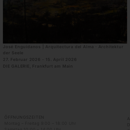
José Enguídanos | Arquitectura del Alma ∙ Architektur
der Seele
27. Februar 2026 - 15. April 2026
DIE GALERIE, Frankfurt am Main
ÖFFNUNGSZEITEN
A
Montag – Freitag 9:00 – 18:00 Uhr
D
Samstag 10:00 – 14:00 Uhr