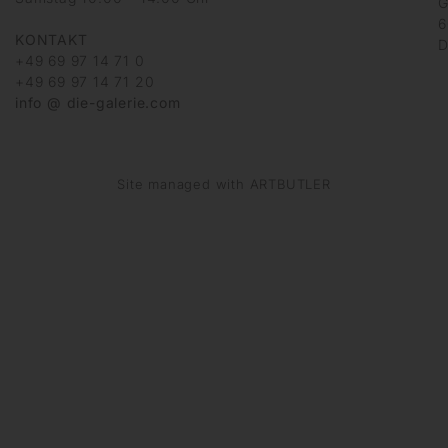
G
6
KONTAKT
D
+49 69 97 14 71 0
+49 69 97 14 71 20
info @ die-galerie.com
Site managed with ARTBUTLER