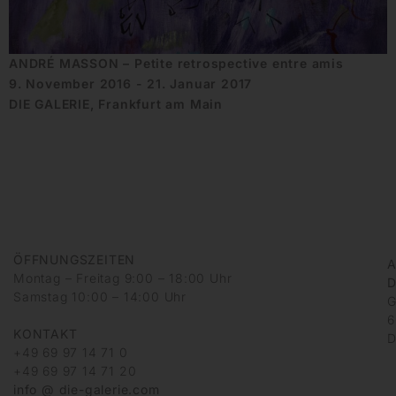
ANDRÉ MASSON – Petite retrospective entre amis
9. November 2016 - 21. Januar 2017
DIE GALERIE, Frankfurt am Main
ÖFFNUNGSZEITEN
A
Montag – Freitag 9:00 – 18:00 Uhr
D
Samstag 10:00 – 14:00 Uhr
G
6
KONTAKT
D
+49 69 97 14 71 0
+49 69 97 14 71 20
info @ die-galerie.com