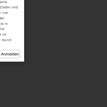
eine
n Daten und
e von
der
ie in
Die
e im
r durch
Anmelden