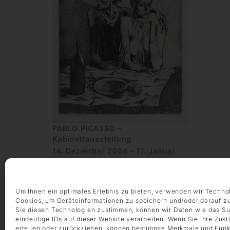
PABLO PICASSO –
Kabinettausstellung
14. Dezember 2024 - 11. Januar
2025
DIE GALERIE, Frankfurt am Main
Um Ihnen ein optimales Erlebnis zu bieten, verwenden wir Techno
Cookies, um Geräteinformationen zu speichern und/oder darauf z
Sie diesen Technologien zustimmen, können wir Daten wie das Su
eindeutige IDs auf dieser Website verarbeiten. Wenn Sie Ihre Zus
erteilen oder zurückziehen, können bestimmte Merkmale und Funk