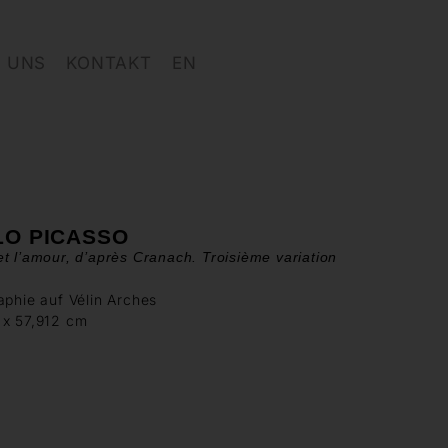
 UNS
KONTAKT
EN
LO PICASSO
t l’amour, d’après Cranach. Troisième variation
aphie auf Vélin Arches
 x 57,912 cm