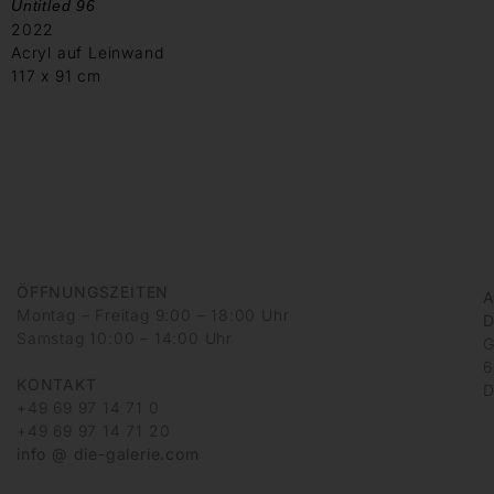
Untitled 96
2022
Acryl auf Leinwand
117 x 91 cm
ÖFFNUNGSZEITEN
A
Montag – Freitag 9:00 – 18:00 Uhr
D
Samstag 10:00 – 14:00 Uhr
G
6
KONTAKT
D
+49 69 97 14 71 0
+49 69 97 14 71 20
info @ die-galerie.com