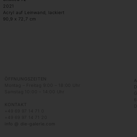
2021
Acryl auf Leinwand, lackiert
90,9 x 72,7 cm
ÖFFNUNGSZEITEN
A
Montag – Freitag 9:00 – 18:00 Uhr
D
Samstag 10:00 – 14:00 Uhr
G
6
KONTAKT
D
+49 69 97 14 71 0
+49 69 97 14 71 20
info @ die-galerie.com