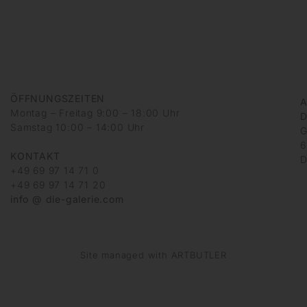
ÖFFNUNGSZEITEN
A
Montag – Freitag 9:00 – 18:00 Uhr
D
Samstag 10:00 – 14:00 Uhr
G
6
KONTAKT
D
+49 69 97 14 71 0
+49 69 97 14 71 20
info @ die-galerie.com
Site managed with ARTBUTLER