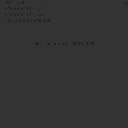
KONTAKT
D
+49 69 97 14 71 0
+49 69 97 14 71 20
info @ die-galerie.com
Site managed with ARTBUTLER