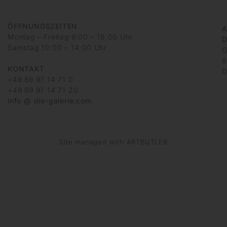
ÖFFNUNGSZEITEN
A
Montag – Freitag 9:00 – 18:00 Uhr
D
Samstag 10:00 – 14:00 Uhr
G
6
KONTAKT
D
+49 69 97 14 71 0
+49 69 97 14 71 20
info @ die-galerie.com
Site managed with ARTBUTLER