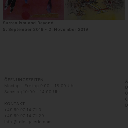
Surrealism and Beyond
5. September 2019 - 2. November 2019
ÖFFNUNGSZEITEN
A
Montag – Freitag 9:00 – 18:00 Uhr
D
Samstag 10:00 – 14:00 Uhr
G
6
KONTAKT
D
+49 69 97 14 71 0
+49 69 97 14 71 20
info @ die-galerie.com