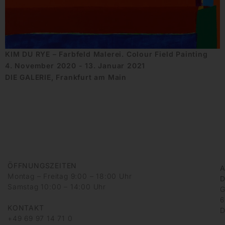
KIM DU RYE – Farbfeld Malerei. Colour Field Painting
4. November 2020 - 13. Januar 2021
DIE GALERIE, Frankfurt am Main
ÖFFNUNGSZEITEN
A
Montag – Freitag 9:00 – 18:00 Uhr
D
Samstag 10:00 – 14:00 Uhr
G
6
KONTAKT
D
+49 69 97 14 71 0