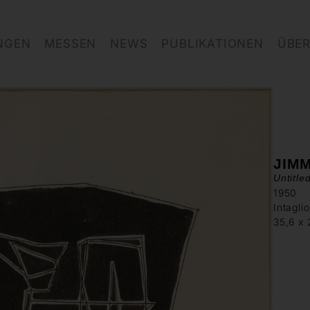
NGEN
MESSEN
NEWS
PUBLIKATIONEN
ÜBER
JIM
Untitle
1950
Intagli
35,6 x