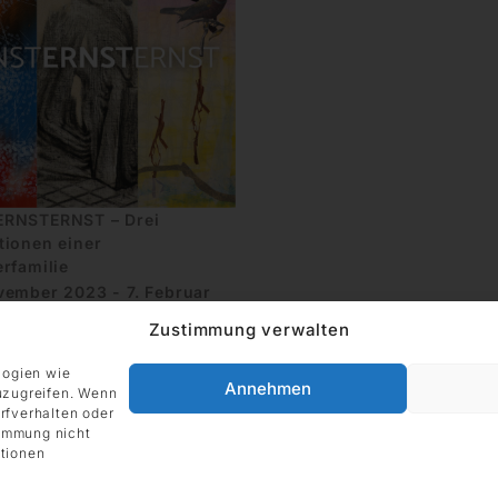
RNSTERNST – Drei
tionen einer
rfamilie
vember 2023 - 7. Februar
Zustimmung verwalten
LERIE, Frankfurt am Main
logien wie
Annehmen
uzugreifen. Wenn
rfverhalten oder
timmung nicht
tionen