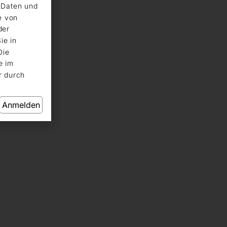
n Daten und
e von
der
ie in
Die
e im
r durch
Anmelden