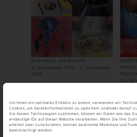
Surrealism and Beyond
ERNSTE
Genera
5. September 2019 - 2. November
Künstle
2019
24. No
2024
DIE GA
Um Ihnen ein optimales Erlebnis zu bieten, verwenden wir Techno
Cookies, um Geräteinformationen zu speichern und/oder darauf z
Sie diesen Technologien zustimmen, können wir Daten wie das Su
eindeutige IDs auf dieser Website verarbeiten. Wenn Sie Ihre Zus
erteilen oder zurückziehen, können bestimmte Merkmale und Funk
beeinträchtigt werden.