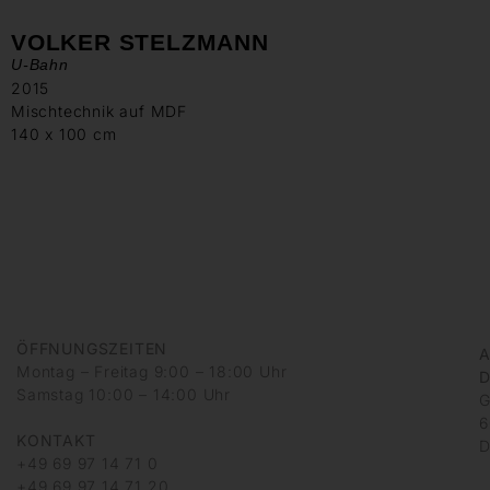
VOLKER STELZMANN
U-Bahn
2015
Mischtechnik auf MDF
140 x 100 cm
ÖFFNUNGSZEITEN
A
Montag – Freitag 9:00 – 18:00 Uhr
D
Samstag 10:00 – 14:00 Uhr
G
6
KONTAKT
D
+49 69 97 14 71 0
+49 69 97 14 71 20