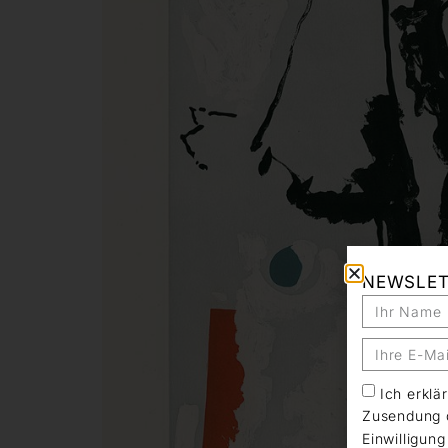
NEWSLE
Ich erkl
Zusendung d
Einwilligun