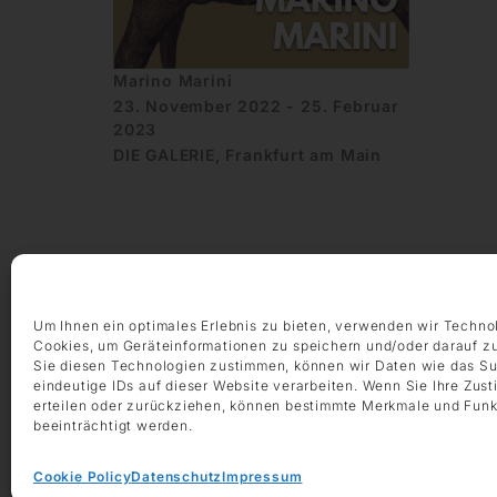
Marino Marini
23. November 2022 - 25. Februar
2023
DIE GALERIE, Frankfurt am Main
Um Ihnen ein optimales Erlebnis zu bieten, verwenden wir Techno
ÖFFNUNGSZEITEN
Cookies, um Geräteinformationen zu speichern und/oder darauf z
Sie diesen Technologien zustimmen, können wir Daten wie das Su
Montag – Freitag 9:00 – 18:00 Uhr
eindeutige IDs auf dieser Website verarbeiten. Wenn Sie Ihre Zus
Samstag 10:00 – 14:00 Uhr
erteilen oder zurückziehen, können bestimmte Merkmale und Funk
beeinträchtigt werden.
KONTAKT
+49 69 97 14 71 0
Cookie Policy
Datenschutz
Impressum
+49 69 97 14 71 20