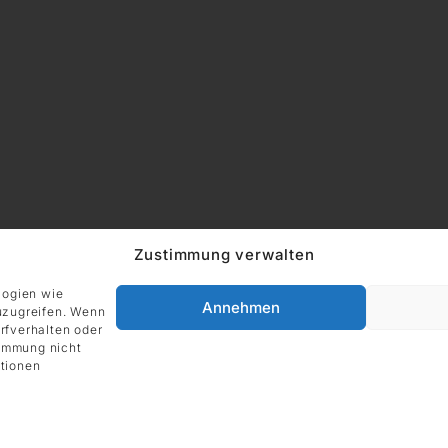
Zustimmung verwalten
logien wie
Annehmen
ADRESSE
uzugreifen. Wenn
Impressum
rfverhalten oder
DIE GALERIE GmbH
timmung nicht
Grüneburgweg 123
tionen
60323 Frankfurt am Main
Deutschland