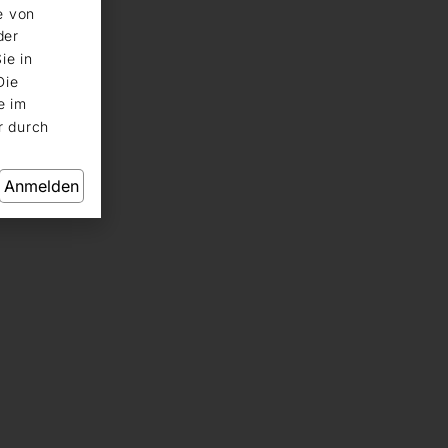
e von
der
ie in
Die
e im
r durch
Anmelden