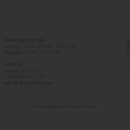
ÖFFNUNGSZEITEN
A
Montag – Freitag 9:00 – 18:00 Uhr
D
Samstag 10:00 – 14:00 Uhr
G
6
KONTAKT
D
+49 69 97 14 71 0
+49 69 97 14 71 20
info @ die-galerie.com
Site managed with ARTBUTLER