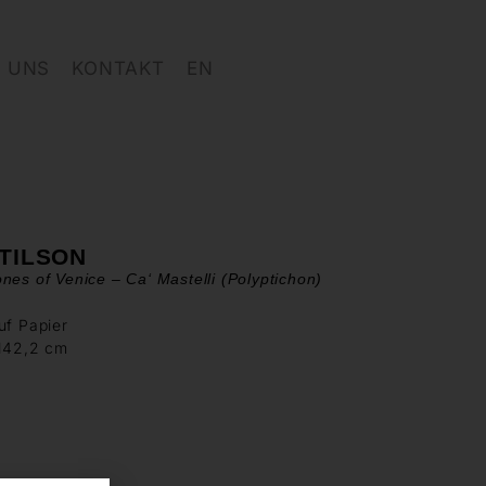
 UNS
KONTAKT
EN
 TILSON
nes of Venice – Ca‘ Mastelli (Polyptichon)
uf Papier
 142,2 cm