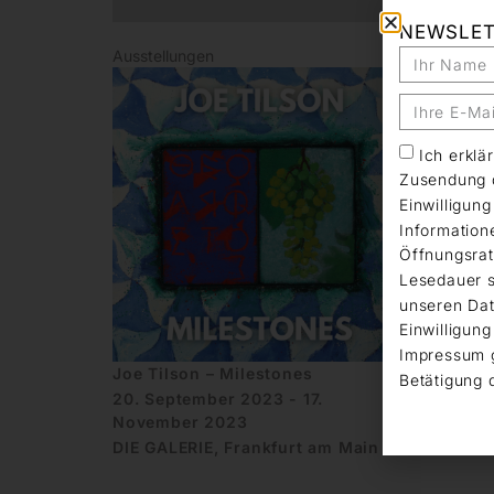
NEWSLE
Ausstellungen
Ich erkl
Zusendung d
Einwilligun
Information
Öffnungsrat
Lesedauer s
unseren Dat
Einwilligung
Impressum 
Joe Tilson – Milestones
Betätigung 
20. September 2023 - 17.
November 2023
DIE GALERIE, Frankfurt am Main