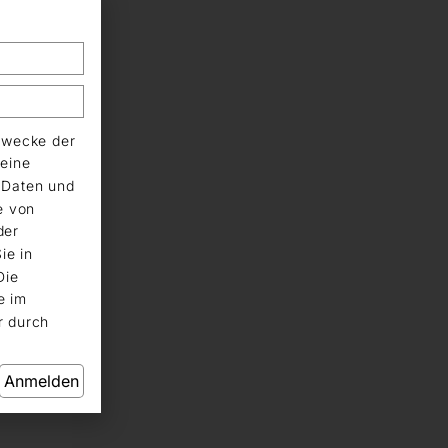
Zwecke der
eine
n Daten und
e von
der
ie in
Die
e im
r durch
Anmelden