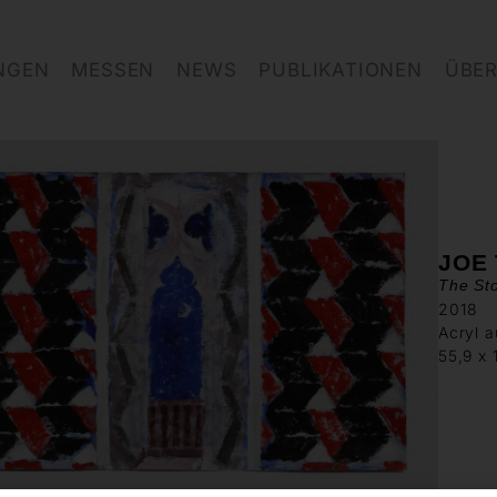
NGEN
MESSEN
NEWS
PUBLIKATIONEN
ÜBER
JOE
The Sto
2018
Acryl a
55,9 x