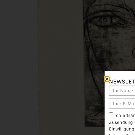
NEWSLE
Ich erkl
Zusendung d
Einwilligun