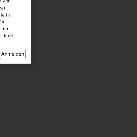
e von
der
ie in
Die
e im
r durch
Anmelden