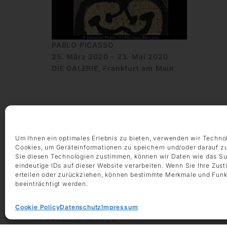
PABLO PICASSO
25. März 2020 - 23. Mai 2020
DIE GALERIE, Frankfurt am Main
Um Ihnen ein optimales Erlebnis zu bieten, verwenden wir Techno
Cookies, um Geräteinformationen zu speichern und/oder darauf z
ÖFFNUNGSZEITEN
Sie diesen Technologien zustimmen, können wir Daten wie das Su
Montag – Freitag 9:00 – 18:00 Uhr
eindeutige IDs auf dieser Website verarbeiten. Wenn Sie Ihre Zus
erteilen oder zurückziehen, können bestimmte Merkmale und Funk
Samstag 10:00 – 14:00 Uhr
beeinträchtigt werden.
KONTAKT
Cookie Policy
Datenschutz
Impressum
+49 69 97 14 71 0
+49 69 97 14 71 20