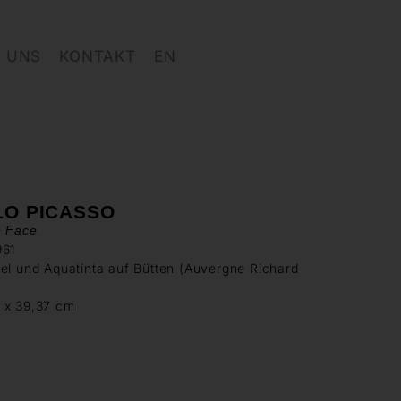
 UNS
KONTAKT
EN
LO PICASSO
e Face
961
el und Aquatinta auf Bütten (Auvergne Richard
)
 x 39,37 cm