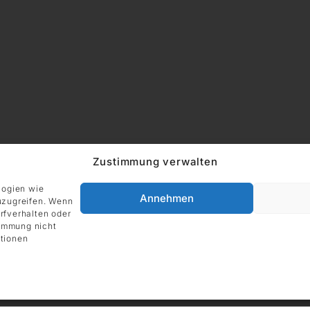
Zustimmung verwalten
logien wie
Annehmen
uzugreifen. Wenn
ADRESSE
rfverhalten oder
Impressum
DIE GALERIE GmbH
timmung nicht
tionen
Grüneburgweg 123
60323 Frankfurt am Main
Deutschland