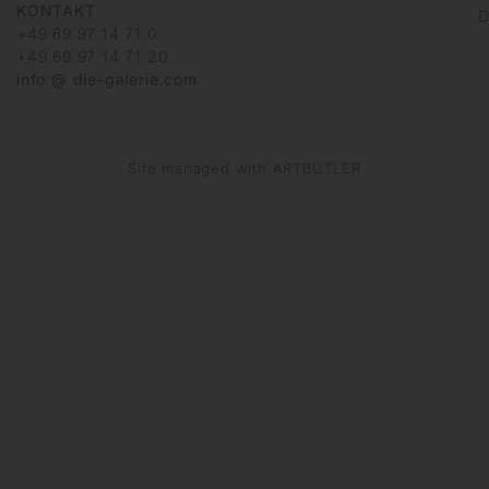
KONTAKT
D
+49 69 97 14 71 0
+49 69 97 14 71 20
info @ die-galerie.com
Site managed with ARTBUTLER