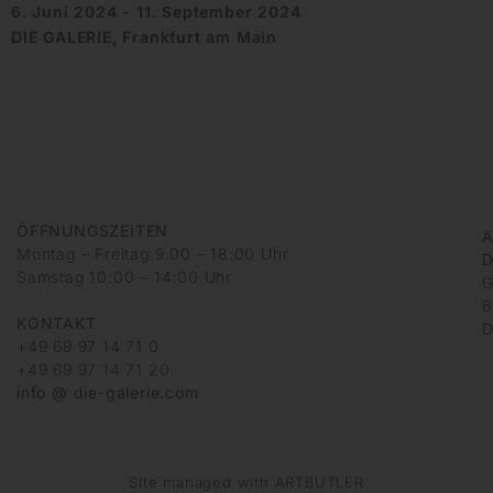
6. Juni 2024 - 11. September 2024
DIE GALERIE, Frankfurt am Main
ÖFFNUNGSZEITEN
A
Montag – Freitag 9:00 – 18:00 Uhr
D
Samstag 10:00 – 14:00 Uhr
G
6
KONTAKT
D
+49 69 97 14 71 0
+49 69 97 14 71 20
info @ die-galerie.com
Site managed with ARTBUTLER