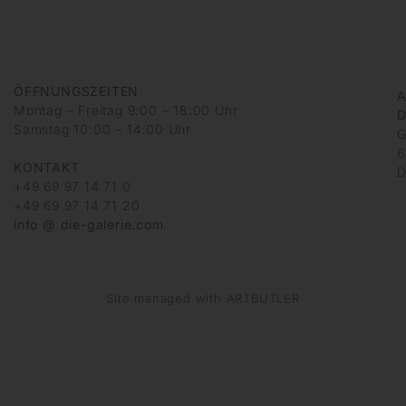
ÖFFNUNGSZEITEN
A
Montag – Freitag 9:00 – 18:00 Uhr
D
Samstag 10:00 – 14:00 Uhr
G
6
KONTAKT
D
+49 69 97 14 71 0
+49 69 97 14 71 20
info @ die-galerie.com
Site managed with ARTBUTLER