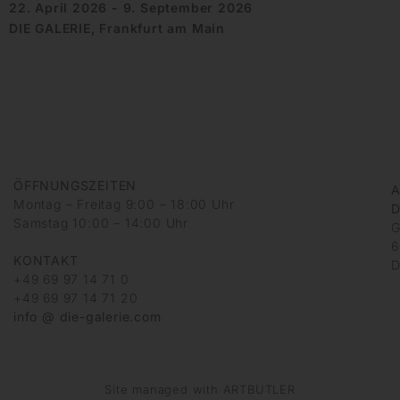
22. April 2026 - 9. September 2026
DIE GALERIE, Frankfurt am Main
ÖFFNUNGSZEITEN
A
Montag – Freitag 9:00 – 18:00 Uhr
D
Samstag 10:00 – 14:00 Uhr
G
6
KONTAKT
D
+49 69 97 14 71 0
+49 69 97 14 71 20
info @ die-galerie.com
Site managed with ARTBUTLER