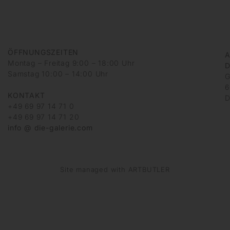
ÖFFNUNGSZEITEN
A
Montag – Freitag 9:00 – 18:00 Uhr
D
Samstag 10:00 – 14:00 Uhr
G
6
KONTAKT
D
+49 69 97 14 71 0
+49 69 97 14 71 20
info @ die-galerie.com
Site managed with ARTBUTLER