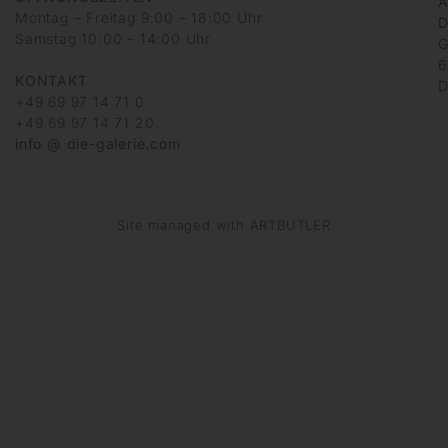
A
Montag – Freitag 9:00 – 18:00 Uhr
D
Samstag 10:00 – 14:00 Uhr
G
6
KONTAKT
D
+49 69 97 14 71 0
+49 69 97 14 71 20
info @ die-galerie.com
Site managed with ARTBUTLER