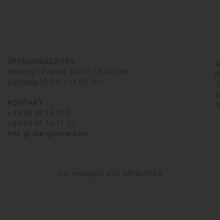
ÖFFNUNGSZEITEN
A
Montag – Freitag 9:00 – 18:00 Uhr
D
Samstag 10:00 – 14:00 Uhr
G
6
KONTAKT
D
+49 69 97 14 71 0
+49 69 97 14 71 20
info @ die-galerie.com
Site managed with ARTBUTLER