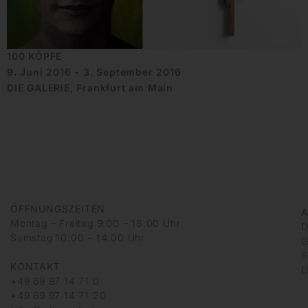
100 KÖPFE
9. Juni 2016 - 3. September 2016
DIE GALERIE, Frankfurt am Main
ÖFFNUNGSZEITEN
A
Montag – Freitag 9:00 – 18:00 Uhr
D
Samstag 10:00 – 14:00 Uhr
G
6
KONTAKT
D
+49 69 97 14 71 0
+49 69 97 14 71 20