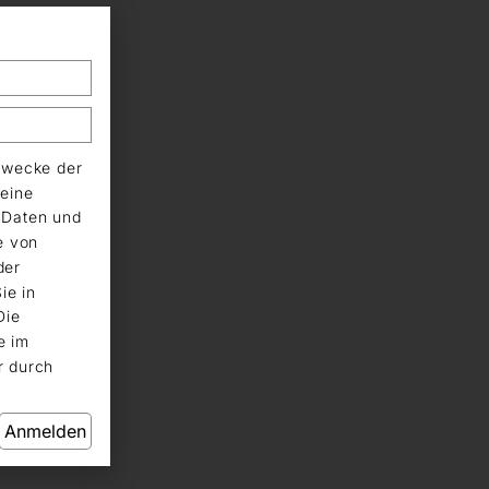
Zwecke der
eine
n Daten und
e von
der
ie in
Die
e im
r durch
Anmelden