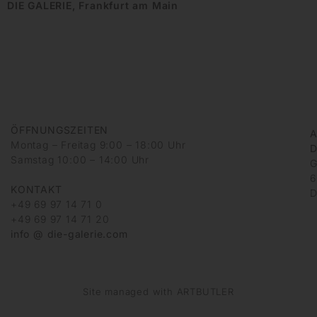
DIE GALERIE, Frankfurt am Main
ÖFFNUNGSZEITEN
A
Montag – Freitag 9:00 – 18:00 Uhr
D
Samstag 10:00 – 14:00 Uhr
G
6
KONTAKT
D
+49 69 97 14 71 0
+49 69 97 14 71 20
info @ die-galerie.com
Site managed with ARTBUTLER